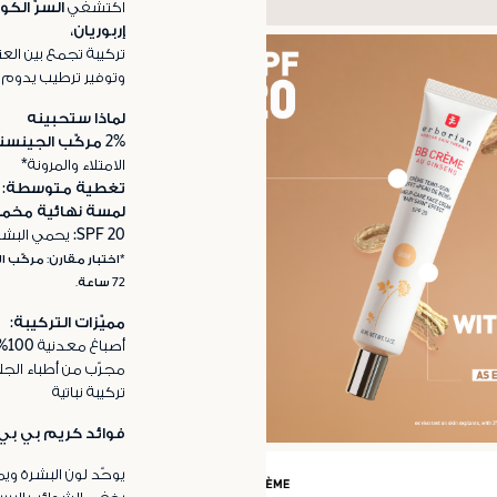
اكتشفي
السرّ الك
إربوريان
،
تركيبة تجمع بين العن
وتوفير ترطيب يدوم 
لماذا ستحبينه
2% مركّب الجينسنغ الأبيض:
الامتلاء والمرونة*
تغطية متوسطة:
ت
لمسة نهائية مخمل
SPF 20:
يحمي البشر
72 ساعة.
مميّزات التركيبة:
أصباغ معدنية 100%
مجرّب من أطباء الجل
تركيبة نباتية
فوائد كريم بي بي 
يوحّد لون البشرة ويم