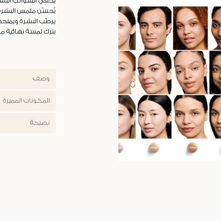
يخفي الشوائب البس
يُحسّن ملمس البشرة
يرطّب البشرة ويمنحها
يترك لمسة نهائية مخ
وصف
المكونات المميزة
نصيحة