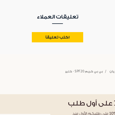
تعليقات العملاء
اكتب تعليقاً
يان
بي بي كريم SPF20 - كلير
على أول طلب
احصلوا على خصم %10 على طلبكم الأول عند