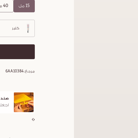
15 مل
40 مل
كلير
مرجع:
6AA10384
صندو
اجعلو