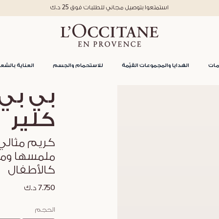
استمتعوا بتوصيل مجاني للطلبات فوق 25 د.ك
مات
الهدايا والمجموعات القيّمة
للاستحمام والجسم
العناية بالشعر
كلير
كريم مثالي 
ملمسها ومن
كالأطفال
7.750 د.ك
الحجم