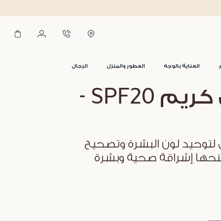
العناية بالوجه
العطور والمنزل
الرجال
بي بي كريم SPF20 -
لتوحيد لون البشرة وتصحيح
حها إشراقة صحية وبشرة