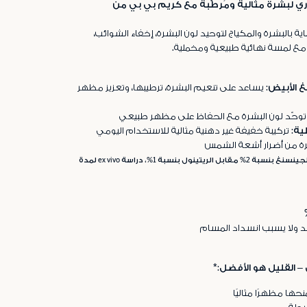
وري لبشرة مثالية ومُرطّبة مع كريم بي بي من
اية بالبشرة والمكياج لتوحيد لون البشرة، إخفاء الشوائب،
مع لمسة نهائية طبيعية ومخملية.
يساعد على تنعيم البشرة، ترطيبها، وتعزيز مظهر
وحّد لون البشرة مع الحفاظ على مظهر طبيعي
ية:
تركيبة خفيفة غير دهنية مثالية للاستخدام اليومي
ة من أضرار أشعة الشمس
*اختبار مقارن: مركّب الجينسنغ بنسبة 2% مقابل الريتينول بنسبة 1%، دراسة ex vivo لمدة
د ولا يسبب انسداد المسام
– القليل هو الأفضل:*
نحها مظهرًا مثاليًا