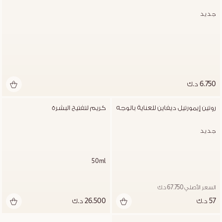
جديد
6.750 د.ك
روتين إيمورتيل ديفاين للعناية بالوجه
كريم لتفتيح البشرة
جديد
50ml
السعر الأصلي 67.750 د.ك
57 د.ك
26.500 د.ك