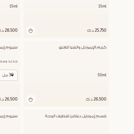
15ml
15ml
25.750 د.ك
28.500 د.ك
كريم الإيمورتل والشيا للعنق
سيروم إيمو
جديد ومحس
30 مل
50ml
26.500 د.ك
26.500 د.ك
بلسم إمورتيل ديفاين لتنظيف الوجه
سيروم إيمو