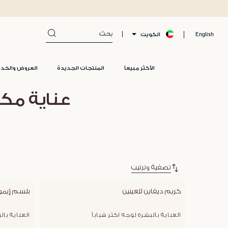
الكويت
English
الأكثر مبيعاً
المنتجات الجديدة
العروض والخد
عناية مك
تصفية وترتيب
كريم ديفاين للعينين
بلسم إيمور
العناية بالبشرة لوجه اكثر شباباُ
العناية بال