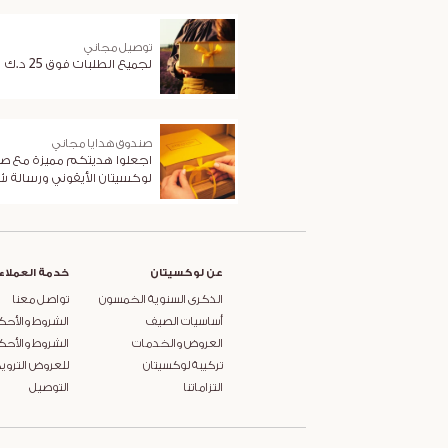
توصيل مجاني
لجميع الطلبات فوق 25 د.ك
صندوق هدايا مجاني
اجعلوا هديتكم مميزة مع ص
لوكسيتان الأيقوني ورسالة 
عن لوكسيتان
خدمة العملاء
الذكرى السنوية الخمسون
تواصل معنا
أساسيات الصيف
الشروط والأحك
العروض والخدمات
الشروط والأحك
تركيبة لوكسيتان
للعروض التروي
التزاماتنا
التوصيل