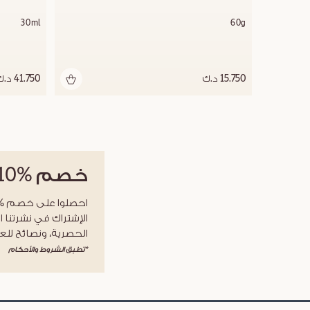
30ml
60g
15.750 د.ك
41.750 د.ك
خصم
%10
الإشتراك في نشرتنا ا
الحصرية، ونصائح للعن
*تطبق الشروط والأحكام