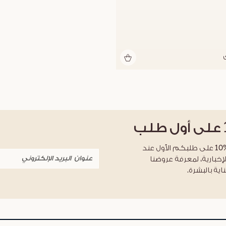
على أول طلب
احصلوا على خصم %10 على طلبكم الأول عند
لإخبارية، لمعرفة عروضنا
اية بالبشرة.