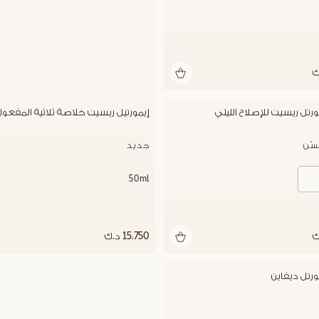
رتل ريسيت للإصلاح الليلي
إيمورتيل ريسيت خلاصة ثلاثية المفعول
ّن
جديد
50ml
15.750 د.ك
رتل ديفاين