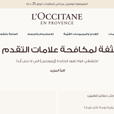
استمتعوا بتوصيل مجاني للطلبات فوق 25 د.ك
مات
الهدايا والمجموعات القيّمة
للاستحمام والجسم
العناية بالشعر
ثفة لمكافحة علامات التقدم 
اكتشفي قوة زهور الخالدة (إيمورتيل) التي لا تذبل أبداً.
إقرأ المزيد
تل ديفاين للعينين
بشرة لوجه اكثر شباباُ