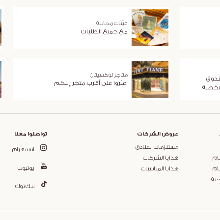
عيّنات مجانية
مع جميع الطلبات
متاجر لوكسيتان
ندوق
اعثروا على أقرب متجر إليكم
شخصية
عروض الشركات
تواصلوا معنا
مستلزمات الفنادق
انستغرام
ام
هدايا الشركات
يوتيوب
ام
هدايا المناسبات
جية
تيك توك