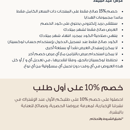
عرض عيد الميلاد
خصم %15 صالح فقط على المنتجات ذات السعر الكامل فقط
ماعدا مجموعات الهدايا
ستتلقى بريد إلكتروني يحتوي على كود الخصم
العرض صالح فقط لشهر ميلادك
ينتهي صلاحية الكود بمجرد انتهاء شهر ميلادك
الكود صالح فقط عند تسجيل الدخول بإستخدام حساب لوكسيتان
لا يمكن إستبدال العرض نقداً أو بسلعة أخرى
لا يمكن استخدام عرض بالتزامن مع أي عرض خصم آخر
تحتفظ لوكسيتان بالحق ، وفقًا لتقديرها ، في تعديل أي و / أو كل
هذه العروض في أي وقت دون تحمل أي مسؤولية من أي نوع.
خصم
%10
على أول طلب
احصلوا على خصم %10 على طلبكم الأول عند الإشتراك في
نشرتنا الإخبارية، لمعرفة عروضنا الحصرية، ونصائح للعناية
بالبشرة.
*تطبق الشروط والأحكام