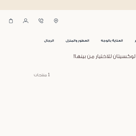
العناية بالوجه
العطور والمنزل
الرجال
سيتان للاختيار من بينها!
1 منتجات