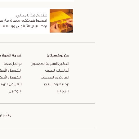
صندوق هدايا مجاني
اجعلوا هديتكم مميزة مع ص
لوكسيتان الأيقوني ورسالة 
عن لوكسيتان
خدمة العملاء
الذكرى السنوية الخمسون
تواصل معنا
أساسيات الصيف
الشروط والأحك
العروض والخدمات
الشروط والأحك
تركيبة لوكسيتان
للعروض التروي
التزاماتنا
التوصيل
متاجر ل