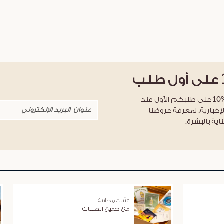
على أول طلب
احصلوا على خصم %10 على طلبكم الأول عند
لإخبارية، لمعرفة عروضنا
اية بالبشرة.
عيّنات مجانية
مع جميع الطلبات