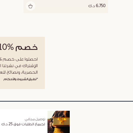
6.750 د.ك
خصم
%10
الإشتراك في نشرتنا ا
الحصرية، ونصائح للعن
*تطبق الشروط والأحكام
توصيل مجاني
لجميع الطلبات فوق 25 د.ك