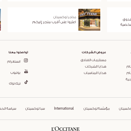
متاجر لوكسيتان
ندوق
اعثروا على أقرب متجر إليكم
شخصية
عروض الشركات
تواصلوا معنا
مستلزمات الفنادق
انستغرام
ام
هدايا الشركات
يوتيوب
ام
هدايا المناسبات
جية
تيك توك
وكسيتان
مؤسّسة لوكسيتان
International
سبا لوكسيتان
سياسة الخ