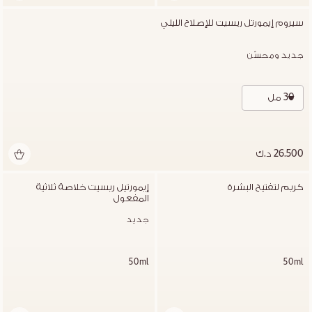
سيروم إيمورتل ريسيت للإصلاح الليلي
جديد ومحسّن
30 مل
26.500 د.ك
كريم لتفتيح البشرة
إيمورتيل ريسيت خلاصة ثلاثية 
المفعول
جديد
50ml
50ml