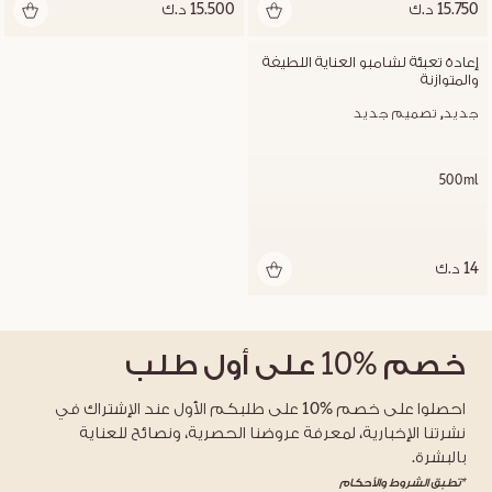
15.750 د.ك
15.500 د.ك
إعادة تعبئة لشامبو العناية اللطيفة 
والمتوازنة
جديد
تصميم جديد
500ml
14 د.ك
خصم
%10
على أول طلب
احصلوا على خصم %10 على طلبكم الأول عند الإشتراك في
نشرتنا الإخبارية، لمعرفة عروضنا الحصرية، ونصائح للعناية
بالبشرة.
*تطبق الشروط والأحكام