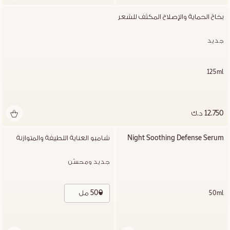
بخاخ الحماية والإصلاح المكثف للشعر
جديد
125ml
12.750 د.ك
Night Soothing Defense Serum
شامبو العناية اللطيفة والمتوازنة
جديد ومحسّن
500 مل
50ml