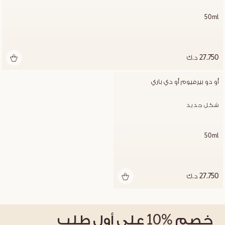
50ml
27.750 د.ك
أو دو بيرفيوم أو دي باري
شكل جديد
50ml
27.750 د.ك
خصم
%10
على أول طلب