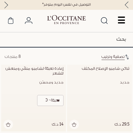
*التوصيل في نفس اليوم متوفر
☰
تصفية وترتيب
8 منتجات
ثنائي شامبو الإصلاح المكثف
إعادة تعبئة لشامبو منقّي ومنعش 
للشعر
جديد
جديد ومحسّن
تعبئة - 500 مل
29.5 د.ك
14 د.ك