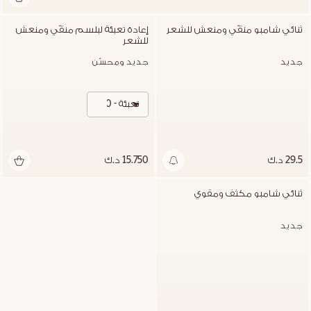
غير متوفر
ثنائي شامبو منقّي ومنعش للشعر
إعادة تعبئة لبلسم منقّي ومنعش 
للشعر
جديد
جديد ومحسّن
تعبئة - 500 مل
29.5 د.ك
15.750 د.ك
غير متوفر
ثنائي شامبو مكثف ومقوي
جديد