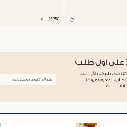
25.750 د.ك
على أول طلب
احصلوا على خصم %10 على طلبكم الأول عند
لإخبارية، لمعرفة عروضنا
اية بالبشرة.