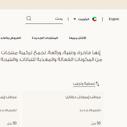
الكويت
English
الأكثر مبيعاً
المنتجات الجديدة
العروض والخد
إنها فاخرة، وغنية، ورائعة. تجمع تركيبة منتجات
من المكونات الفعالة والمغذية للنباتات. والنتيجة 
تصفية وترتيب
مرطب إيمورتل ديفاين
مرطب إيمور
تصميم جديد
تصميم جد
50 مل
50 مل