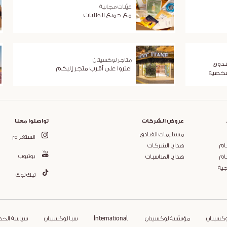
عيّنات مجانية
مع جميع الطلبات
متاجر لوكسيتان
ندوق
اعثروا على أقرب متجر إليكم
شخصية
عروض الشركات
تواصلوا معنا
مستلزمات الفنادق
انستغرام
ام
هدايا الشركات
يوتيوب
ام
هدايا المناسبات
جية
تيك توك
وكسيتان
مؤسّسة لوكسيتان
International
سبا لوكسيتان
سياسة الخ