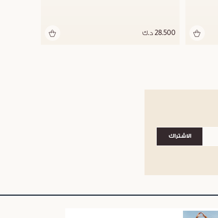
28.500 د.ك
الاشتراك