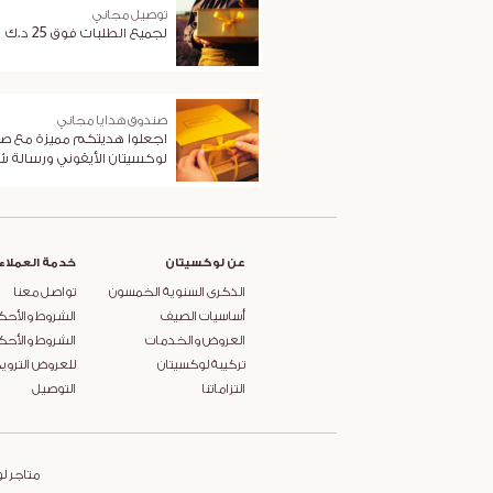
توصيل مجاني
لجميع الطلبات فوق 25 د.ك
صندوق هدايا مجاني
اجعلوا هديتكم مميزة مع ص
لوكسيتان الأيقوني ورسالة 
عن لوكسيتان
خدمة العملاء
الذكرى السنوية الخمسون
تواصل معنا
أساسيات الصيف
الشروط والأحك
العروض والخدمات
الشروط والأحك
تركيبة لوكسيتان
للعروض التروي
التزاماتنا
التوصيل
متاجر ل