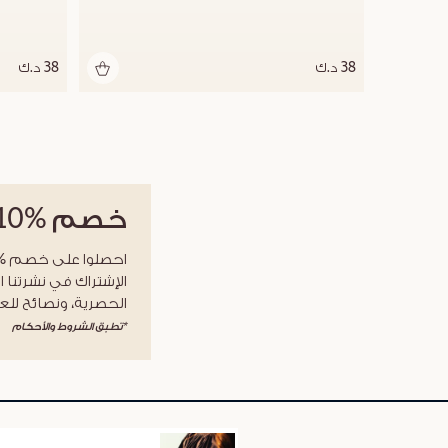
38 د.ك
38 د.ك
خصم
%10
الإشتراك في نشرتنا ا
الحصرية، ونصائح للعن
*تطبق الشروط والأحكام