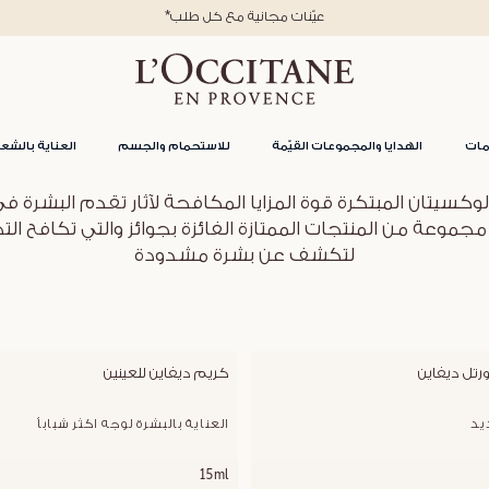
*عيّنات مجانية مع كل طلب
مات
الهدايا والمجموعات القيّمة
للاستحمام والجسم
العناية بالشعر
 لوكسيتان المبتكرة قوة المزايا المكافحة لآثار تقدم البشر
مجموعة من المنتجات الممتازة الفائزة بجوائز والتي تكافح التجا
لتكشف عن بشرة مشدودة
تل ديفاين
كريم ديفاين للعينين
يد
العناية بالبشرة لوجه اكثر شباباُ
15ml