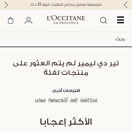
استمتعوا بتوصيل مجاني للطلبات فوق 25 د.ك
☰
تير دي ليمير لم يتم العثور على
منتجات لفئة
اقتراحات أخرى
زبدة الشيا
اللوز
أكوا ريوتييه
نيرولي
الأكثر إعجابا