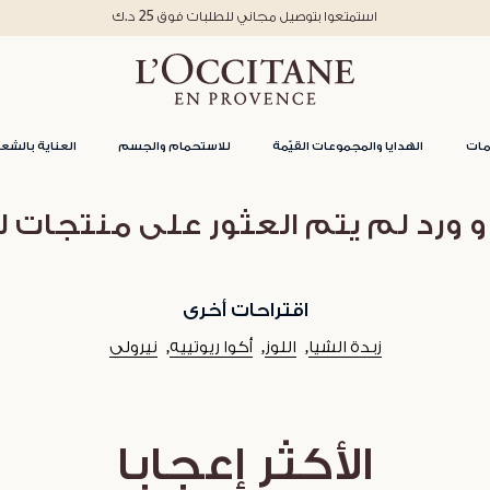
استمتعوا بتوصيل مجاني للطلبات فوق 25 د.ك
مات
الهدايا والمجموعات القيّمة
للاستحمام والجسم
العناية بالشعر
و ورد لم يتم العثور على منتجات ل
اقتراحات أخرى
زبدة الشيا
اللوز
أكوا ريوتييه
نيرولي
الأكثر إعجابا