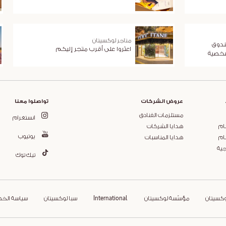
متاجر لوكسيتان
ندوق
اعثروا على أقرب متجر إليكم
شخصية
عروض الشركات
تواصلوا معنا
مستلزمات الفنادق
انستغرام
ام
هدايا الشركات
يوتيوب
ام
هدايا المناسبات
جية
تيك توك
وكسيتان
مؤسّسة لوكسيتان
International
سبا لوكسيتان
سياسة الخ