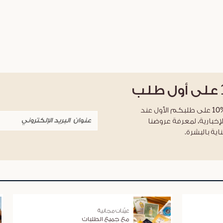
على أول طلب
احصلوا على خصم %10 على طلبكم الأول عند
لإخبارية، لمعرفة عروضنا
اية بالبشرة.
عيّنات مجانية
مع جميع الطلبات