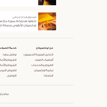
صندوق هدايا مجاني
اجعلوا هديتكم مميزة مع ص
لوكسيتان الأيقوني ورسالة 
عن لوكسيتان
خدمة العملاء
الذكرى السنوية الخمسون
تواصل معنا
أساسيات الصيف
الشروط والأحك
العروض والخدمات
الشروط والأحك
تركيبة لوكسيتان
للعروض التروي
التزاماتنا
التوصيل
متاجر ل