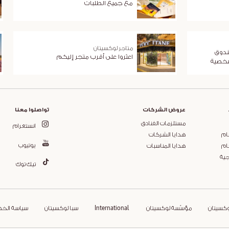
مع جميع الطلبات
متاجر لوكسيتان
ندوق
اعثروا على أقرب متجر إليكم
شخصية
عروض الشركات
تواصلوا معنا
مستلزمات الفنادق
انستغرام
ام
هدايا الشركات
يوتيوب
ام
هدايا المناسبات
جية
تيك توك
وكسيتان
مؤسّسة لوكسيتان
International
سبا لوكسيتان
سياسة الخ