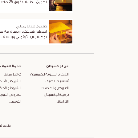
لجميع الطلبات فوق 25 د.ك
صندوق هدايا مجاني
اجعلوا هديتكم مميزة مع ص
لوكسيتان الأيقوني ورسالة 
عن لوكسيتان
خدمة العملاء
الذكرى السنوية الخمسون
تواصل معنا
أساسيات الصيف
الشروط والأحك
العروض والخدمات
الشروط والأحك
تركيبة لوكسيتان
للعروض التروي
التزاماتنا
التوصيل
متاجر ل