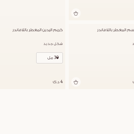
 المعطر باللافاندر
كريم اليدين المعطر باللافاندر
شكل جديد
30 مل
4 د.ك