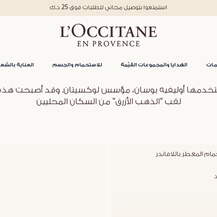
استمتعوا بتوصيل مجاني للطلبات فوق 25 د.ك
مات
الهدايا والمجموعات القيّمة
للاستحمام والجسم
العناية بالشعر
ي استخدمها أوليفيه بوسان، مؤسس لوكسيتان. وقد أصبحت هذه 
لقب "الذهب الأزرق" من السكان المحليين
ام المعطر باللافاندر