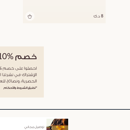
8 د.ك
خصم
%10
الإشتراك في نشرتنا ا
الحصرية، ونصائح للعن
*تطبق الشروط والأحكام
توصيل مجاني