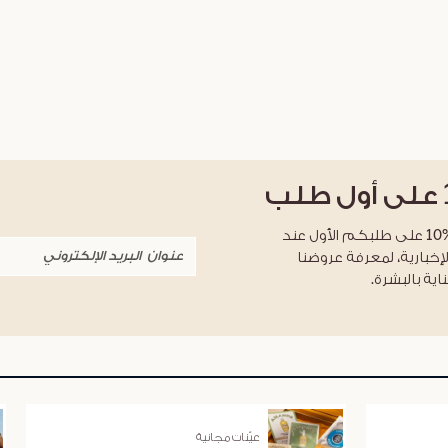
على أول طلب
احصلوا على خصم %10 على طلبكم الأول عند
لإخبارية، لمعرفة عروضنا
اية بالبشرة.
عيّنات مجانية