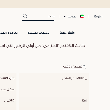
الكويت
English
الأكثر مبيعاً
المنتجات الجديدة
العروض والخد
كانت اللافندر "الخزامي" من أولى الزهور الت
تصفية وترتيب
زيت اللافندر المركز
جل الاستحم
شكل جديد
5ml
250 مل