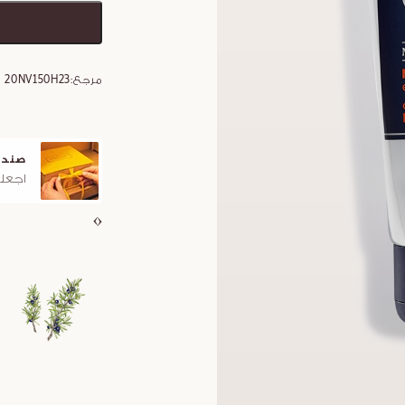
مرجع:
20NV150H23
صندو
اجعلو