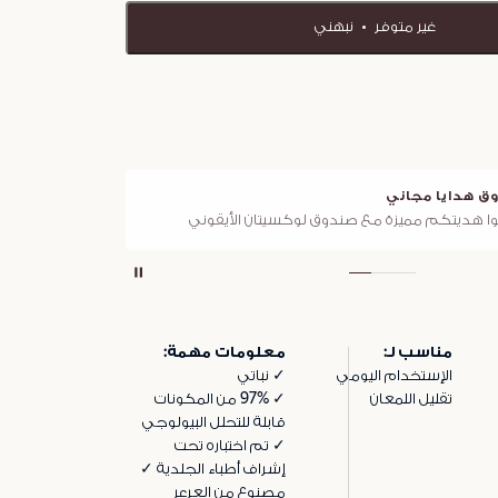
غير متوفر
نبهني
ق هدايا مجاني
توصي
ا هديتكم مميزة مع صندوق لوكسيتان الأيقوني
لجميع 
مناسب لـ:
معلومات مهمة:
الإستخدام اليومي
✓ نباتي
تقليل اللمعان
✓ 97% من المكونات
قابلة للتحلل البيولوجي
✓ تم اختباره تحت
إشراف أطباء الجلدية ✓
مصنوع من العرعر