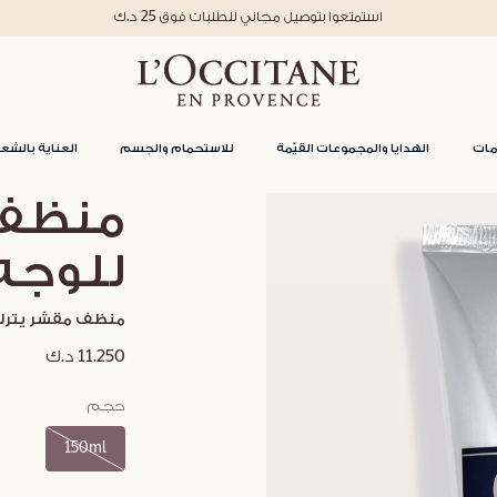
استمتعوا بتوصيل مجاني للطلبات فوق 25 د.ك
مات
الهدايا والمجموعات القيّمة
للاستحمام والجسم
العناية بالشعر
منظف 
للوجه
منظف مقشر يترك 
11.250 د.ك
حجم
150ml