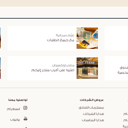
عيّنات مجانية
مع جميع الطلبات
متاجر لوكسيتان
ندوق
اعثروا على أقرب متجر إليكم
شخصية
عروض الشركات
تواصلوا معنا
مستلزمات الفنادق
انستغرام
ام
هدايا الشركات
يوتيوب
ام
هدايا المناسبات
جية