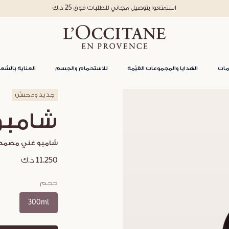
استمتعوا بتوصيل مجاني للطلبات فوق 25 د.ك
مات
الهدايا والمجموعات القيّمة
للاستحمام والجسم
العناية بالشعر
جديد ومحسّن
شامبو 
شامبو غني مصمم لإ
11.250 د.ك
حجم
300ml