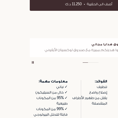
أضف الى الحقيبة
11.250 د.ك
ق هدايا مجاني
توصي
ا هديتكم مميزة مع صندوق لوكسيتان الأيقوني
لجميع 
الفوائد:
معلومات مهمة:
تنظيف
✓ نباتي
إصلاح واضح
✓ خالٍ من السيليكون
يقلل من ظهور الأطراف
✓ 95% من المكونات
المتقصفة
طبيعية
✓ 99% من المكونات
قابلة للتحلل البيولوجي