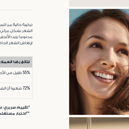
تركيبة خالية من الس
الشعر بشكل مرئي لت
مدعوماً بزيت الأنجل
لإنعاش الشعر الجاف 
نتائج رضا العملاء
55%
تقليل في الأ
72%
شعروا أن الشع
*تقييم سريري على 30 متط
**اختبار مستهلكين على 32 متطو