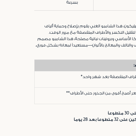
بسرعة
يليكون، هذا الشامبو الغني يقوم بإصلاح وحماية ألياف
قليل التكسر والأطراف المتقصفة مع مرور الوقت.
يكا الأساسي وبروتينات نباتية مصلحة، هذا الشامبو مصمم
والتالف والمعالج بالألوان—مستعيداً لمعانه بشكل فوري.
:
طراف المتقصفة بعد شهر واحد*
ر أصبح أقوى من الجذور حتى الأطراف**
وعاً
عاً بعد 28 يوماً