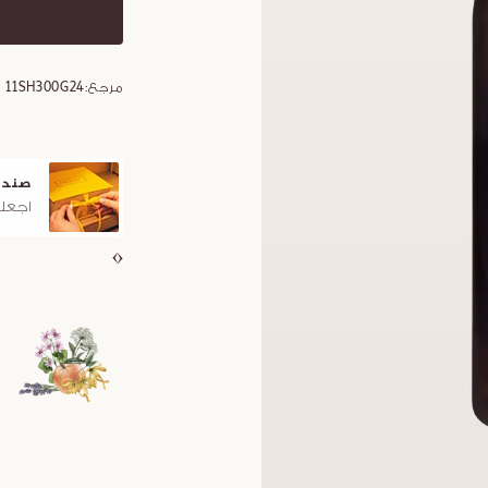
مرجع:
11SH300G24
صندو
اجعلو