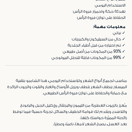
الاستخدام اليومي
تهدئة حكة واحمرار فروة الرأس
الحفاظ على توازن فروة الرأس
معلومات مهمة:
✓ نباتي
✓ خالٍ من السيليكون والكبريتات
✓ تم اختباره من قبل أطباء الجلدية
✓ 93% من المكونات من أصل طبيعي
✓ 99% من المكونات قابلة للتحلل البيولوجي
مناسب لجميع أنواع الشعر وللاستخدام اليومي، هذا الشامبو بتقنية
الميسلار ينظف الشعر بلطف ويزيل الأوساخ والغبار والتلوث والزيوت الزائدة
مع حماية والحفاظ على توازن فروة الرأس الطبيعي.
مُعزز بالزيوت العطرية من الليمون والبرتقال وإكليل الجبل والبابونج
واللافندر، ويقدم لك قوامه الخفيف والسائل تجربة حسية فيما توقظ
رائحته المميّزة حواسك كلها.
بعد الغسل، يصبح الشعر لامعًا، ناعمًا، وعطِرًا.