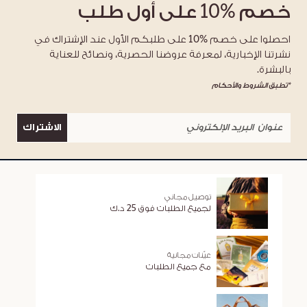
خصم
%10
على أول طلب
احصلوا على خصم %10 على طلبكم الأول عند الإشتراك في
نشرتنا الإخبارية، لمعرفة عروضنا الحصرية، ونصائح للعناية
بالبشرة.
*تطبق الشروط والأحكام
الاشتراك
توصيل مجاني
لجميع الطلبات فوق 25 د.ك
عيّنات مجانية
مع جميع الطلبات