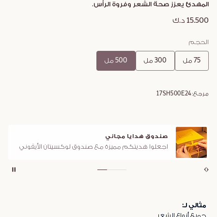
المهدئ يعزز صحة الشعر وفروة الرأس.
15.500 د.ك
الحجم
75 مل
300 مل
500 مل
مرجع:
17SH500E24
صندوق هدايا مجاني
اجعلوا هديتكم مميزة مع صندوق لوكسيتان الأيقوني
مثالي لـ:
جميع أنواع الشعر