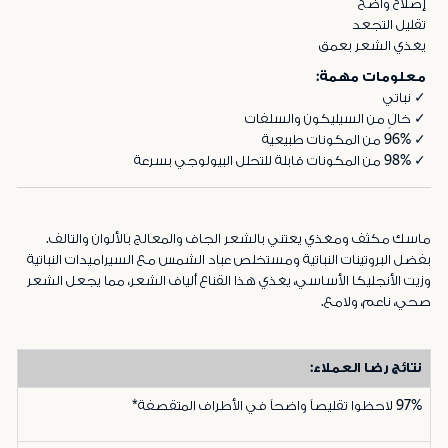
إصلاح واضح
تقليل التجعد
يغذي الشعر بعمق
معلومات مهمة:
✓ نباتي
✓ خالٍ من السيليكون والسلفات
✓ 96% من المكونات طبيعية
✓ 98% من المكونات قابلة للتحلل البيولوجي بسرعة
ماسك مكثف ومغذي يعتني بالشعر الجاف والمعالج بالألوان والتالف.
بفضل البروتينات النباتية ومستخلص عباد الشمس مع السيراميدات النباتية
وزيت الأنجليكا الأساسي، يغذي هذا القناع ألياف الشعر، مما يجعل الشعر
صحي، ناعم، ولامع.
نتائج رضا العملاء:
97%
لاحظوا تقليصاً واضحاً في الأطراف المتقصفة*