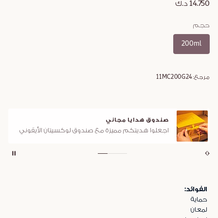
14.750 د.ك
حجم
200ml
مرجع:
11MC200G24
صندوق هدايا مجاني
اجعلوا هديتكم مميزة مع صندوق لوكسيتان الأيقوني
الفوائد:
حماية
لمعان