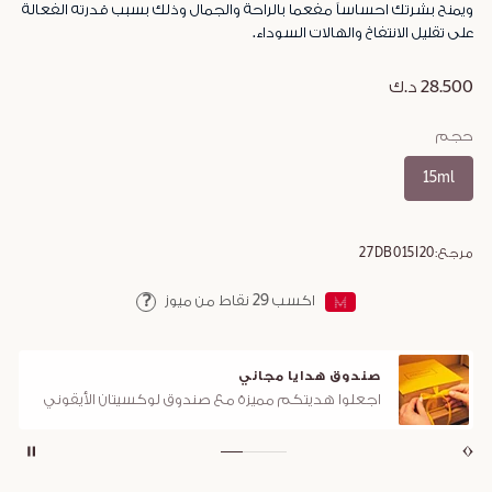
ويمنح بشرتك احساساً مفعما بالراحة والجمال وذلك بسبب قدرته الفعالة
على تقليل الانتفاخ والهالات السوداء.
28.500 د.ك
حجم
15ml
مرجع:
27DB015I20
اكسب
29
نقاط من ميوز
Help
صندوق هدايا مجاني
اجعلوا هديتكم مميزة مع صندوق لوكسيتان الأيقوني