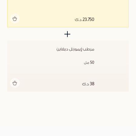
أضف للحقيبة
23.750 د.ك
مرطب إيمورتل ديفاين
50 مل
أضف للحقيبة
38 د.ك