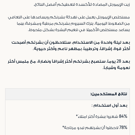
زيت الإيمورتل المضادة للأكسدة لتعطيكم أفضل النتائج.
مستخلص الإيمورتل يعمل على تهدئة بشرتكم ويساعدها على التعافي
من الضغوط اليومية. يترك السيروم بشرتكم مرطبة ومشرقة، بينما
يساعد مستخلص الأكميلا في تنعيم البشرة بشكل ملحوظ.
بعد ليلة واحدة من الاستخدام، ستلاحظون أن بشرتكم أصبحت
أكثر قوة، إشراقاً، وترطيباً، بمظهر ناعم وأكثر حيوية.
بعد 28 يوماً، ستصبح بشرتكم أكثر إشراقاً ونضارة، مع ملمس أكثر
نعومة وشباباً.
نتائج المستخدمين:
بعد أول استخدام :
84%
شعروا ببشرة أكثر امتلاءً*
78%
لاحظوا أن بشرتهم تبدو مرتاحة*