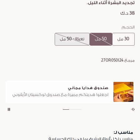
تجديد البشرة أثناء الليل.
38 د.ك
الحجم
30 مل
50 مل
تعبئة - 50 مل
مرجع:
27OR050I24
صندوق هدايا مجاني
اجعلوا هديتكم مميزة مع صندوق لوكسيتان الأيقوني
مناسب لـ:
مناسب لكل أنواع البشرة، بما في ذلك الحساسة