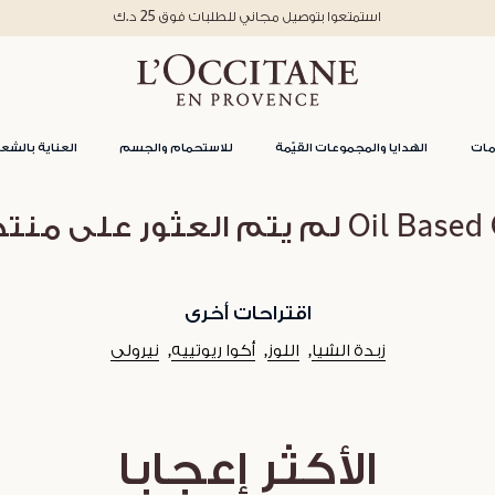
استمتعوا بتوصيل مجاني للطلبات فوق 25 د.ك
مات
الهدايا والمجموعات القيّمة
للاستحمام والجسم
العناية بالشعر
تم العثور على منتجات لفئة
اقتراحات أخرى
زبدة الشيا
اللوز
أكوا ريوتييه
نيرولي
الأكثر إعجابا