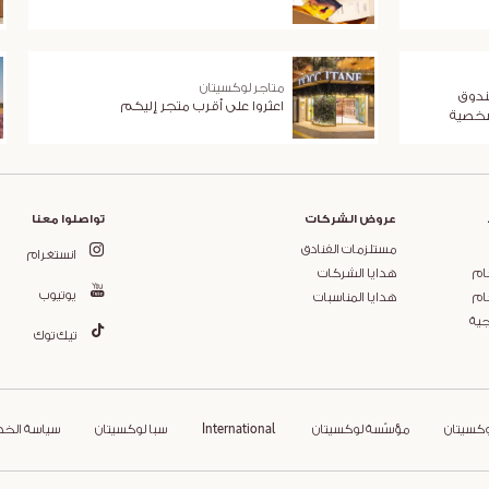
متاجر لوكسيتان
ندوق
اعثروا على أقرب متجر إليكم
شخصية
عروض الشركات
تواصلوا معنا
مستلزمات الفنادق
انستغرام
ام
هدايا الشركات
يوتيوب
ام
هدايا المناسبات
جية
تيك توك
وكسيتان
مؤسّسة لوكسيتان
International
سبا لوكسيتان
سياسة الخ