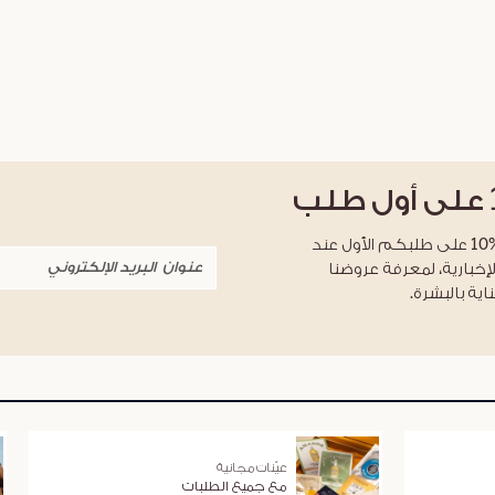
على أول طلب
احصلوا على خصم %10 على طلبكم الأول عند
لإخبارية، لمعرفة عروضنا
اية بالبشرة.
عيّنات مجانية
مع جميع الطلبات