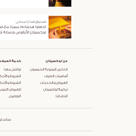
صندوق هدايا مجاني
اجعلوا هديتكم مميزة مع ص
لوكسيتان الأيقوني ورسالة 
عن لوكسيتان
خدمة العملاء
الذكرى السنوية الخمسون
تواصل معنا
أساسيات الصيف
الشروط والأحك
العروض والخدمات
الشروط والأحك
تركيبة لوكسيتان
للعروض التروي
التزاماتنا
التوصيل
متاجر ل