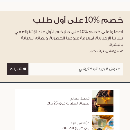
خصم
%10
على أول طلب
احصلوا على خصم %10 على طلبكم الأول عند الإشتراك في
نشرتنا الإخبارية، لمعرفة عروضنا الحصرية، ونصائح للعناية
بالبشرة.
*تطبق الشروط والأحكام
الاشتراك
توصيل مجاني
لجميع الطلبات فوق 25 د.ك
عيّنات مجانية
مع جميع الطلبات