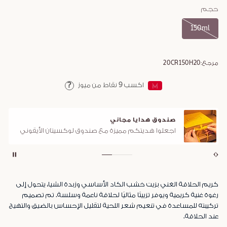
حجم
150ml
مرجع:
20CR150H20
اكسب
9
نقاط من ميوز
Help
صندوق هدايا مجاني
اجعلوا هديتكم مميزة مع صندوق لوكسيتان الأيقوني
كريم الحلاقة الغني بزيت خشب الكاد الأساسي وزبدة الشيا، يتحول إلى
رغوة غنية كريمية ويوفر تزييتًا مثاليًا لحلاقة ناعمة وسلسة. تم تصميم
تركيبته للمساعدة في تنعيم شعر اللحية لتقليل الإحساس بالضيق والتهيج
عند الحلاقة.