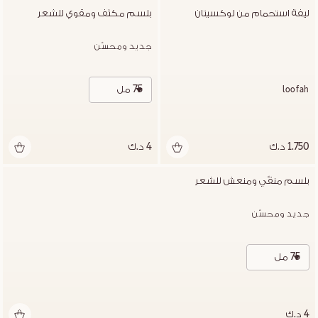
ليفة استحمام من لوكسيتان
بلسم مكثف ومقوي للشعر
جديد ومحسّن
75 مل
loofah
1.750 د.ك
4 د.ك
بلسم منقّي ومنعش للشعر
جديد ومحسّن
75 مل
4 د.ك