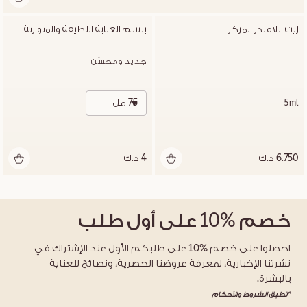
زيت اللافندر المركز
بلسم العناية اللطيفة والمتوازنة
جديد ومحسّن
75 مل
5ml
6.750 د.ك
4 د.ك
خصم
%10
على أول طلب
احصلوا على خصم %10 على طلبكم الأول عند الإشتراك في
نشرتنا الإخبارية، لمعرفة عروضنا الحصرية، ونصائح للعناية
بالبشرة.
*تطبق الشروط والأحكام