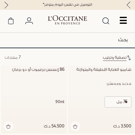
*التوصيل في نفس اليوم متوفر
☰
تصفية وترتيب
7 منتجات
شامبو العناية اللطيفة والمتوازنة
86 إنسنس برغموت أو دو برفان
جديد ومحسّن
75 مل
90ml
3.500 د.ك
54.500 د.ك