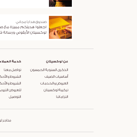
صندوق هدايا مجاني
اجعلوا هديتكم مميزة مع ص
لوكسيتان الأيقوني ورسالة 
عن لوكسيتان
خدمة العملاء
الذكرى السنوية الخمسون
تواصل معنا
أساسيات الصيف
الشروط والأحك
العروض والخدمات
الشروط والأحك
تركيبة لوكسيتان
للعروض التروي
التزاماتنا
التوصيل
متاجر ل