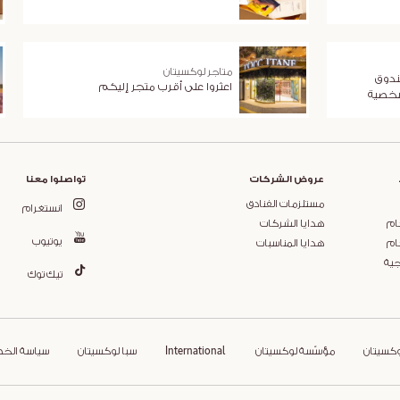
متاجر لوكسيتان
ندوق
اعثروا على أقرب متجر إليكم
شخصية
عروض الشركات
تواصلوا معنا
مستلزمات الفنادق
انستغرام
ام
هدايا الشركات
يوتيوب
ام
هدايا المناسبات
جية
تيك توك
وكسيتان
مؤسّسة لوكسيتان
International
سبا لوكسيتان
سياسة الخ