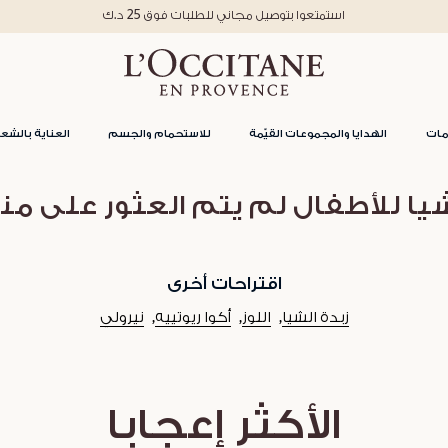
استمتعوا بتوصيل مجاني للطلبات فوق 25 د.ك
مات
الهدايا والمجموعات القيّمة
للاستحمام والجسم
العناية بالشعر
يا للأطفال لم يتم العثور على من
اقتراحات أخرى
زبدة الشيا
اللوز
أكوا ريوتييه
نيرولي
الأكثر إعجابا