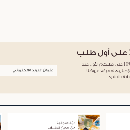
على أول طلب
احصلوا على خصم %10 على طلبكم الأول عند
لإخبارية، لمعرفة عروضنا
اية بالبشرة.
عيّنات مجانية
مع جميع الطلبات