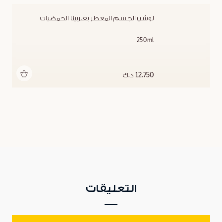
لوشن الجسم المعطر بفيربينا الحمضيات
250ml
أضف للحقيبة
12.750 د.ك
التعليقات