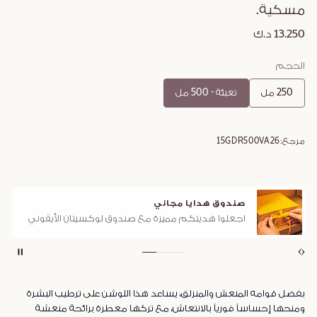
مسكية.
13.250 د.ك
الحجم
250 مل
تعبئة - 500 مل
مرجع:
15GDR500VA26
صندوق هدايا مجاني
اجعلوا هديتكم مميزة مع صندوق لوكسيتان الأيقوني
بفضل قوامه المنعش والمنزلق، يساعد هذا اللوشن على ترطيب البشرة
ومنحها إحساساً فورياً بالانتعاش، مع تركها معطرة برائحة منعشة