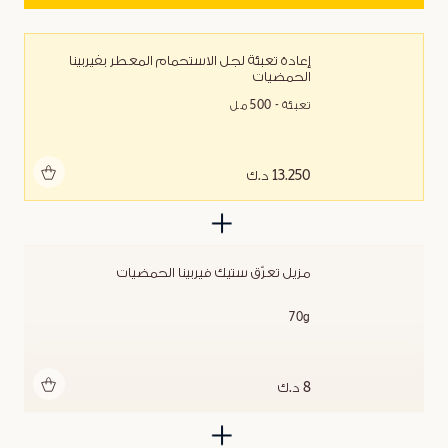
إعادة تعبئة لجل الاستحمام المعطر بفيربينا 
الحمضيات
تعبئة - 500 مل
أضف للحقيبة
13.250 د.ك
مزيل تعرّق ستيك فيربينا الحمضيات
70g
أضف للحقيبة
8 د.ك