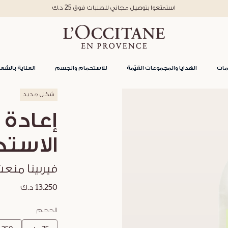
استمتعوا بتوصيل مجاني للطلبات فوق 25 د.ك
مات
الهدايا والمجموعات القيّمة
للاستحمام والجسم
العناية بالشعر
شكل جديد
إعادة 
الاستح
فيربينا منع
13.250 د.ك
الحجم