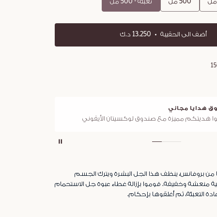
500 مل
تعبئة - 500 مل
أضف الى الحقيبة
13.250 د.ك
1
ق هدايا مجاني
توصي
ا هديتكم مميزة مع صندوق لوكسيتان الأيقوني
لجميع 
ا من بروفانس، ينظف هذا الجل البشرة ويترك الجسم
ة منعشة وخفيفة. قوموا بإزالة غطاء عبوة جل الاستحمام
ادة التعبئة، ثم أغلقوها بإحكام.