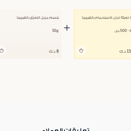
 تعبئة لجل الاستحمام بالفيربينا
بلسم مزيل التعرّق بالفيربينا
50 مل
50g
أضف للحقيبة
أضف للحقيبة
د.ك
8 د.ك
تعليقات العملاء