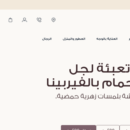
العناية بالوجه
العطور والمنزل
الرجال
تعبئة لجل
مام بالفيربينا
شة بلمسات زهرية حمضية.