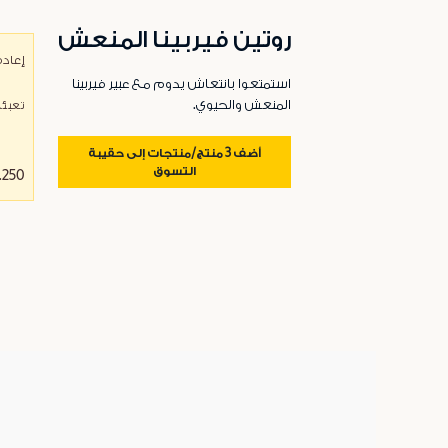
روتين فيربينا المنعش
إعادة
استمتعوا بانتعاش يدوم مع عبير فيربينا
المنعش والحيوي.
تعبئة - 0
أضف 3 منتج/منتجات إلى حقيبة
التسوق
13.250 