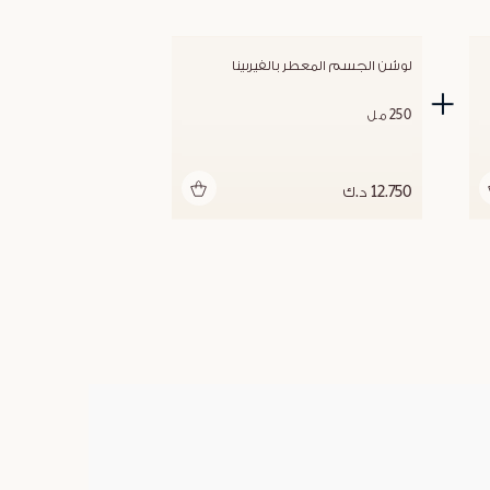
لوشن الجسم المعطر بالفيربينا
250 مل
أضف للحقيبة
12.750 د.ك