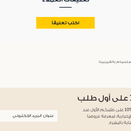
اكتب تعليقاً
ستحمام بالفيربينا
على أول طلب
احصلوا على خصم %10 على طلبكم الأول عند
لإخبارية، لمعرفة عروضنا
اية بالبشرة.