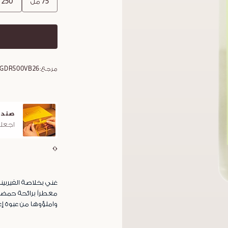
75 مل
250 مل
مرجع:
5GDR500VB26
صندو
اجعلو
غني بخلاصة الفيربين
معطراً برائحة حمضي
واملؤوها من عبوة إع