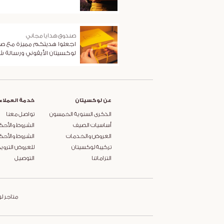
صندوق هدايا مجاني
اجعلوا هديتكم مميزة مع ص
لوكسيتان الأيقوني ورسالة 
عن لوكسيتان
خدمة العملاء
الذكرى السنوية الخمسون
تواصل معنا
أساسيات الصيف
الشروط والأحك
العروض والخدمات
الشروط والأحك
تركيبة لوكسيتان
للعروض التروي
التزاماتنا
التوصيل
متاجر ل