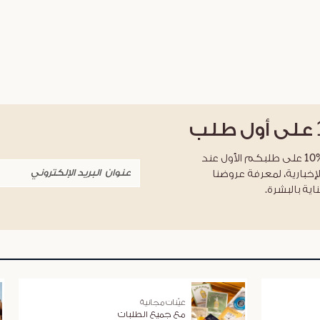
على أول طلب
احصلوا على خصم %10 على طلبكم الأول عند
لإخبارية، لمعرفة عروضنا
اية بالبشرة.
عيّنات مجانية
مع جميع الطلبات