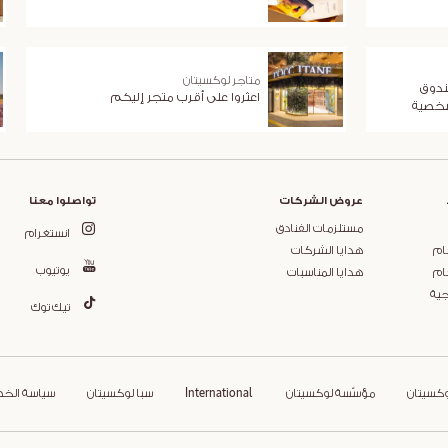
متاجر لوكسيتان
ندوق
اعثروا على أقرب متجر إليكم
شخصية
عروض الشركات
تواصلوا معنا
مستلزمات الفنادق
انستغرام
ام
هدايا الشركات
يوتيوب
ام
هدايا المناسبات
جية
تيك توك
وكسيتان
مؤسّسة لوكسيتان
International
سبا لوكسيتان
سياسة الخ