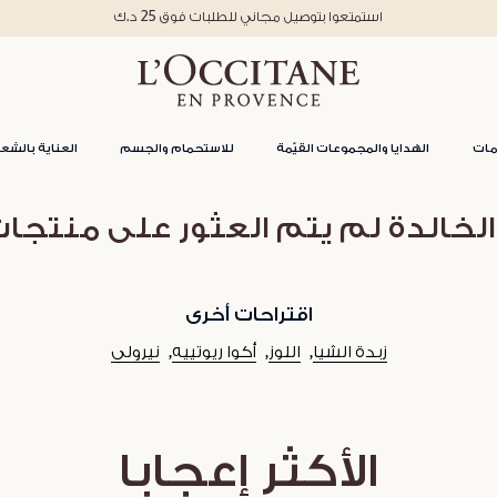
استمتعوا بتوصيل مجاني للطلبات فوق 25 د.ك
مات
الهدايا والمجموعات القيّمة
للاستحمام والجسم
العناية بالشعر
الخالدة لم يتم العثور على منتجا
اقتراحات أخرى
زبدة الشيا
اللوز
أكوا ريوتييه
نيرولي
الأكثر إعجابا