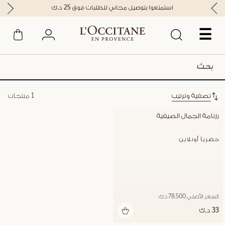
استمتعوا بتوصيل مجاني للطلبات فوق 25 د.ك
☰
تصفية وترتيب
1 منتجات
رزنامة الجمال الصيفية
حصرياً أونلاين
السعر الأصلي 78.500 د.ك
33 د.ك