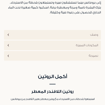
إلى بروفانس بينما تستنشقون عبيره وتستمتعون بلحظة من الاسترخاء.
يترك البشرة ناعمة ومرنة ومعطرة برقة. اسكبوا كمية صغيرة تحت الماء
الجاري للحصول على رغوة غنية وكثيفة.
وصف
المكونات المميزة
نصيحة
أكمل الروتين
روتين اللافندر المعطر
استمتعوا بلحظات من الاسترخاء مع روتين معطر بعبير اللافندر من بروفانس.