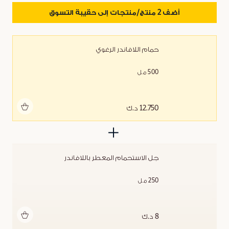
أضف 2 منتج/منتجات إلى حقيبة التسوق
حمام اللافاندر الرغوي
500 مل
أضف للحقيبة
12.750 د.ك
جل الاستحمام المعطر باللافاندر
250 مل
أضف للحقيبة
8 د.ك