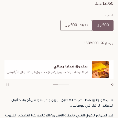
12.750 د.ك
الحجم
500 مل
تعبئة - 500 مل
مرجع:
15BM500L26
صندوق هدايا مجاني
اجعلوا هديتكم مميزة مع صندوق لوكسيتان الأيقوني
استمتعوا بعبير هذا الحمام العطري المريح، واغمسوا في أجواء حقول
اللافاندر الزرقاء في بروفانس.
هذا الحمام الرغوي الغني، بعطره الآسر من اللافاندر، يتيح لعقلكم الهروب