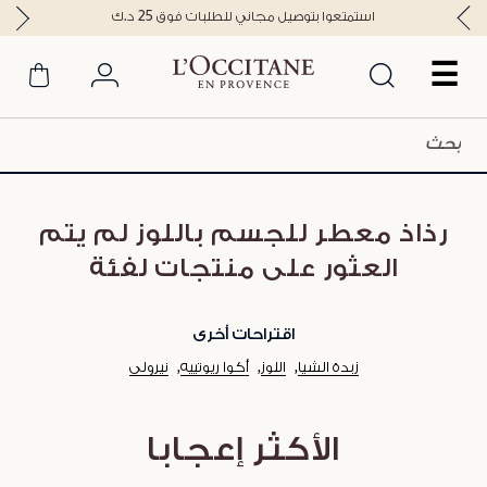
استمتعوا بتوصيل مجاني للطلبات فوق 25 د.ك
☰
رذاذ معطر للجسم باللوز لم يتم
العثور على منتجات لفئة
اقتراحات أخرى
زبدة الشيا
اللوز
أكوا ريوتييه
نيرولي
الأكثر إعجابا