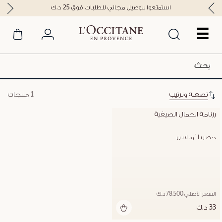
استمتعوا بتوصيل مجاني للطلبات فوق 25 د.ك
☰
تصفية وترتيب
1 منتجات
رزنامة الجمال الصيفية
حصرياً أونلاين
السعر الأصلي 78.500 د.ك
33 د.ك