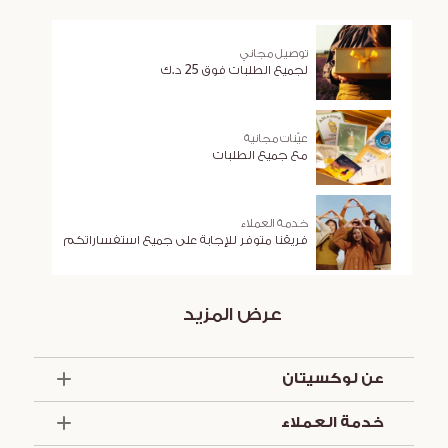
توصيل مجاني
لجميع الطلبات فوق 25 د.ك
عيّنات مجانية
مع جميع الطلبات
خدمة العملاء
فريقنا متوفر للإجابة على جميع استفساراتكم
عرض المزيد
عن لوكسيتان
الذكرى السنوية الخمسون
خدمة العملاء
أساسيات الصيف