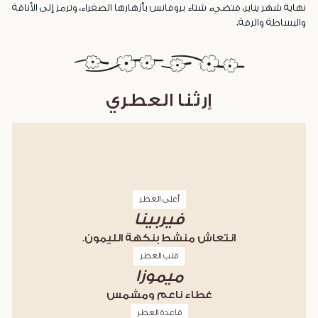
نهاية شهر يناير، فتضيء شتاء بروفانس بأزهارها الصفراء، وترمز إلى الأناقة
والبساطة والرقة.
إرثنا العطري
أعلى العطر
فيربينا
انتعاش منشط بنكهة الليمون.
قلب العطر
ميموزا
غطاء ناعم ومشمس
قاعدة العطر