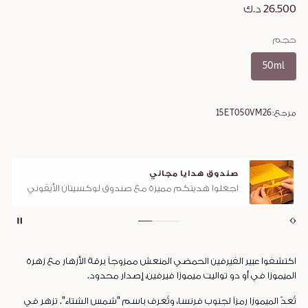
26.500 د.ك
حجم
50ml
مرجع:
15ET050VM26
صندوق هدايا مجاني
اجعلوا هديتكم مميزة مع صندوق لوكسيتان الأيقوني
اكتشفوا عبير الفيرفين الحمضي المنعش ممزوجاً برقة الأزهار مع زهرة
الميموزا في أو دو تواليت ميموزا فيرفين، إصدار محدود.
تُعدّ الميموزا رمزاً لجنوب فرنسا، وتُعرف باسم "شمس الشتاء". تزهر في