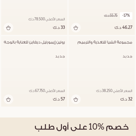
-17%
55.75 د.ك
السعر الأصلي 78.500 د.ك
46.27 د.ك
33 د.ك
مجموعة الشيا للتغذية والترميم
روتين إيمورتيل ديفاين للعناية بالوجه
جديد
جديد
السعر الأصلي 38.250 د.ك
السعر الأصلي 67.750 د.ك
32 د.ك
57 د.ك
خصم
%10
على أول طلب