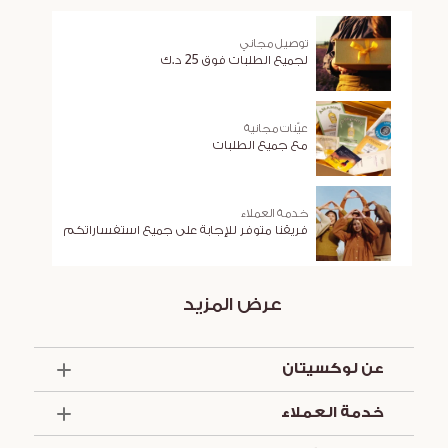
توصيل مجاني
لجميع الطلبات فوق 25 د.ك
عيّنات مجانية
مع جميع الطلبات
خدمة العملاء
فريقنا متوفر للإجابة على جميع استفساراتكم
عرض المزيد
عن لوكسيتان
الذكرى السنوية الخمسون
خدمة العملاء
أساسيات الصيف
تواصل معنا
العروض والخدمات