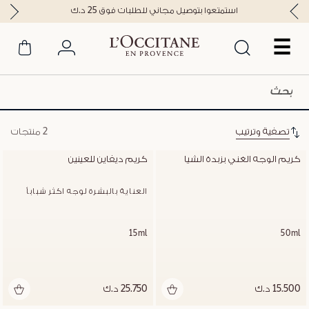
استمتعوا بتوصيل مجاني للطلبات فوق 25 د.ك
☰
تصفية وترتيب
2 منتجات
كريم الوجه الغني بزبدة الشيا
كريم ديفاين للعينين
العناية بالبشرة لوجه اكثر شباباُ
15ml
50ml
15.500 د.ك
25.750 د.ك