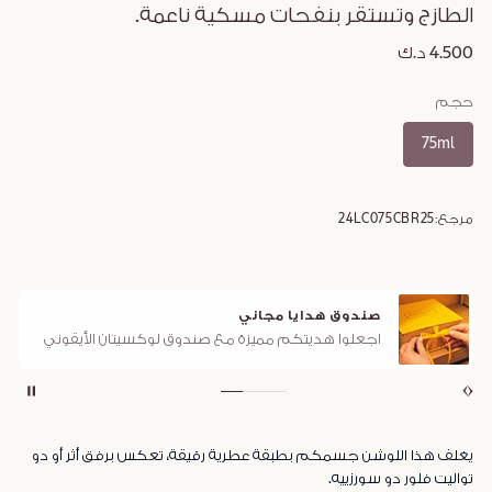
الطازج وتستقر بنفحات مسكية ناعمة.
4.500 د.ك
حجم
75ml
مرجع:
24LC075CBR25
صندوق هدايا مجاني
اجعلوا هديتكم مميزة مع صندوق لوكسيتان الأيقوني
يغلف هذا اللوشن جسمكم بطبقة عطرية رقيقة، تعكس برفق أثر أو دو
تواليت فلور دو سورزييه.