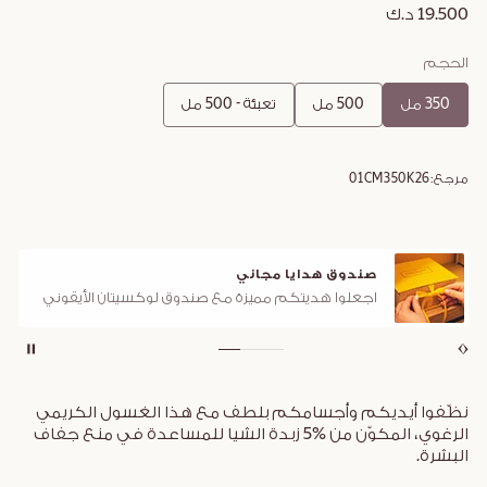
19.500 د.ك
الحجم
350 مل
500 مل
تعبئة - 500 مل
مرجع:
01CM350K26
صندوق هدايا مجاني
اجعلوا هديتكم مميزة مع صندوق لوكسيتان الأيقوني
نظّفوا أيديكم وأجسامكم بلطف مع هذا الغسول الكريمي
الرغوي، المكوّن من %5 زبدة الشيا للمساعدة في منع جفاف
البشرة.