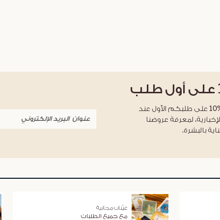
على أول طلب
احصلوا على خصم %10 على طلبكم الأول عند
لإخبارية، لمعرفة عروضنا
اية بالبشرة.
عيّنات مجانية
مع جميع الطلبات