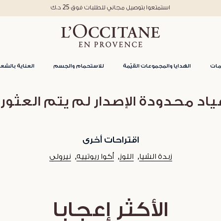
استمتعوا بتوصيل مجاني للطلبات فوق 25 د.ك
مات
الهدايا والمجموعات القيّمة
للاستحمام والجسم
العناية بالشعر
اد محدودة الإصدار لم يتم العثور
اقتراحات أخرى
زبدة الشيا
اللوز
أكوا ريوتييه
نيرولي
الأكثر إعجابا