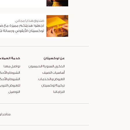
صندوق هدايا مجاني
اجعلوا هديتكم مميزة مع ص
لوكسيتان الأيقوني ورسالة 
عن لوكسيتان
خدمة العملاء
الذكرى السنوية الخمسون
تواصل معنا
أساسيات الصيف
الشروط والأحك
العروض والخدمات
الشروط والأحك
تركيبة لوكسيتان
للعروض التروي
التزاماتنا
التوصيل
متاجر ل