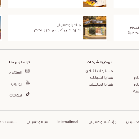
متاجر لوكسيتان
ندوق
اعثروا على أقرب متجر إليكم
شخصية
عروض الشركات
تواصلوا معنا
مستلزمات الفنادق
انستغرام
ام
هدايا الشركات
يوتيوب
ام
هدايا المناسبات
جية
تيك توك
وكسيتان
مؤسّسة لوكسيتان
International
سبا لوكسيتان
سياسة الخ