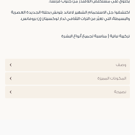
يحتوي على مستخلص اللافندر من جنوب فرنسا.
اكتشفوا جل الاستحمام الشهير لافاند بلونش بحلته الجديدة العصرية
والبسيطة، التي تعبّر عن التراث الثقافي لدار لوكسيتان إن بروفانس.
تركيبة نباتية | مناسبة لجميع أنواع البشرة
وصف
المكونات المميزة
نصيحة