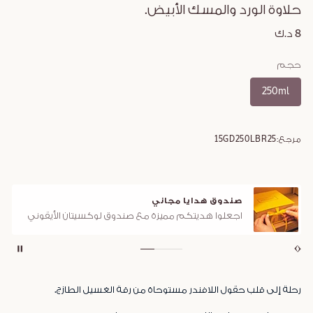
حلاوة الورد والمسك الأبيض.
8 د.ك
حجم
250ml
مرجع:
15GD250LBR25
صندوق هدايا مجاني
اجعلوا هديتكم مميزة مع صندوق لوكسيتان الأيقوني
رحلة إلى قلب حقول اللافندر مستوحاة من رقة الغسيل الطازج.