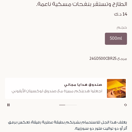
الطازج وتستقر بنفحات مسكية ناعمة.
14 د.ك
حجم
500ml
مرجع:
24GD500CBR25
صندوق هدايا مجاني
اجعلوا هديتكم مميزة مع صندوق لوكسيتان الأيقوني
يغلف هذا الجل للاستحمام بشرتكم بطبقة عطرية رقيقة، تعكس برفق
أثر أو دو تواليت فلور دو سورزييه.