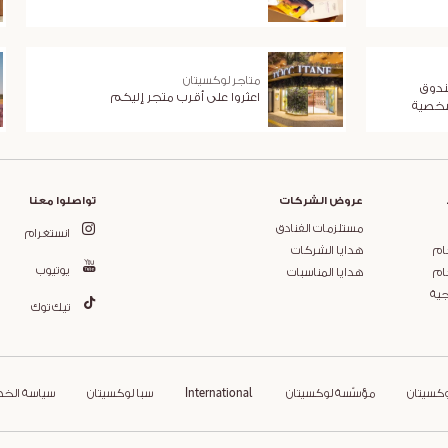
متاجر لوكسيتان
ندوق
اعثروا على أقرب متجر إليكم
شخصية
عروض الشركات
تواصلوا معنا
مستلزمات الفنادق
انستغرام
ام
هدايا الشركات
يوتيوب
ام
هدايا المناسبات
جية
تيك توك
وكسيتان
مؤسّسة لوكسيتان
International
سبا لوكسيتان
سياسة الخ