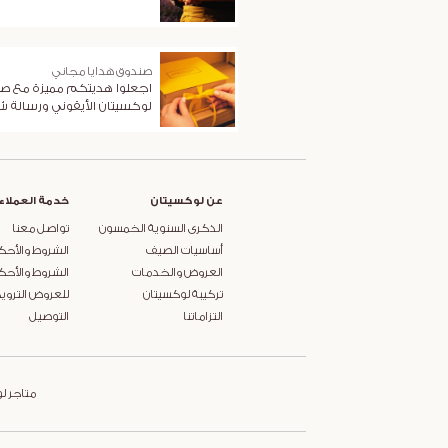
صندوق هدايا مجاني
اجعلوا هديتكم مميزة مع ص
لوكسيتان الأيقوني ورسالة 
عن لوكسيتان
خدمة العملاء
الذكرى السنوية الخمسون
تواصل معنا
أساسيات الصيف
الشروط والأحك
العروض والخدمات
الشروط والأحك
تركيبة لوكسيتان
للعروض التروي
التزاماتنا
التوصيل
متاجر ل