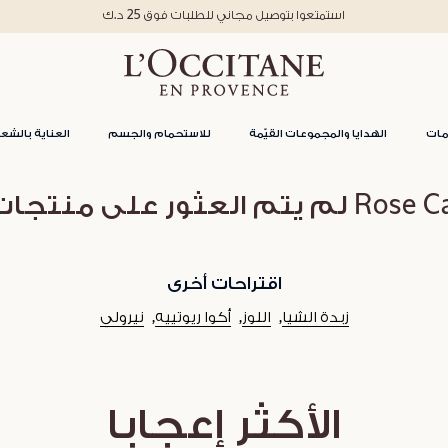
استمتعوا بتوصيل مجاني للطلبات فوق 25 د.ك
مات
الهدايا والمجموعات القيّمة
للاستحمام والجسم
العناية بالشعر
العثور على منتجات لفئة
اقتراحات أخرى
زبدة الشيا
اللوز
أكوا ريوتييه
نيرولي
الأكثر إعجابا