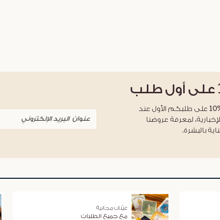
على أول طلب
احصلوا على خصم %10 على طلبكم الأول عند
لإخبارية، لمعرفة عروضنا
اية بالبشرة.
عيّنات مجانية
مع جميع الطلبات