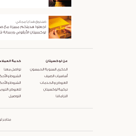
صندوق هدايا مجاني
اجعلوا هديتكم مميزة مع ص
لوكسيتان الأيقوني ورسالة 
عن لوكسيتان
خدمة العملاء
الذكرى السنوية الخمسون
تواصل معنا
أساسيات الصيف
الشروط والأحك
العروض والخدمات
الشروط والأحك
تركيبة لوكسيتان
للعروض التروي
التزاماتنا
التوصيل
متاجر ل