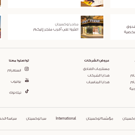
متاجر لوكسيتان
ندوق
اعثروا على أقرب متجر إليكم
شخصية
عروض الشركات
تواصلوا معنا
مستلزمات الفنادق
انستغرام
ام
هدايا الشركات
يوتيوب
ام
هدايا المناسبات
جية
تيك توك
وكسيتان
مؤسّسة لوكسيتان
International
سبا لوكسيتان
سياسة الخ