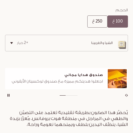
الحجم
100 غ
250 غ
الشيا والفربينا
+2 خيار
صندوق هدايا مجاني
اجعلوا هديتكم مميزة مع صندوق لوكسيتان الأيقوني
يُحضَّر هذا الصابون بطريقة تقليدية تعتمد على التصبّن
والطهي في المراجل في منطقة هوت بروفانس. مُعزّز بزبدة
الشيا، ينظّف اليدين بلطف ويمنحهما نعومة وراحة.