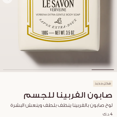
شكل جديد
صابون الفربينا للجسم
لوح صابون بالفربينا ينظف بلطف وينعش البشرة
4 د.ك