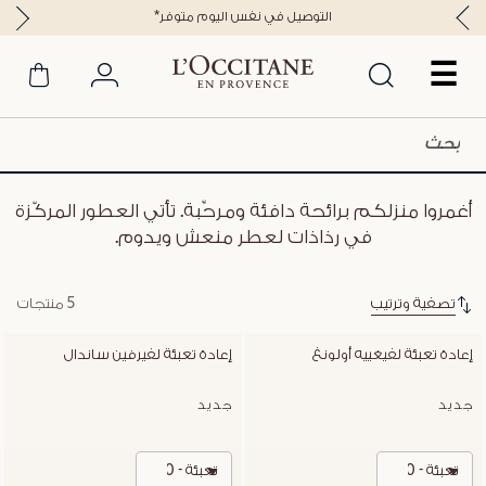
*التوصيل في نفس اليوم متوفر
☰
أغمروا منزلكم برائحة دافئة ومرحِّبة. تأتي العطور المركّزة
في رذاذات لعطر منعش ويدوم.
تصفية وترتيب
5 منتجات
إعادة تعبئة لفيغييه أولونغ
إعادة تعبئة لفيرفين ساندال
جديد
جديد
تعبئة - 300 مل
تعبئة - 300 مل