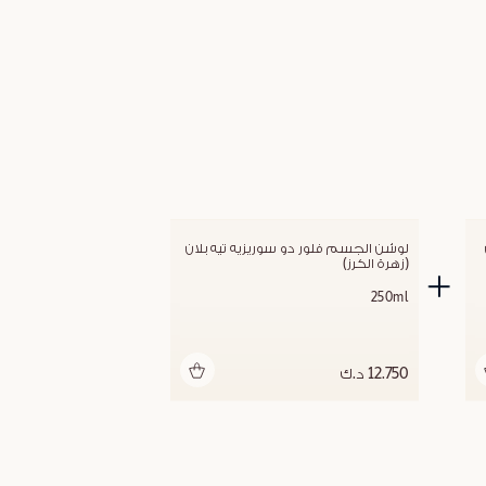
جل استحمام فلور دو سوريزيه تيه بلان 
لوشن الجسم فلور دو سوريزيه تيه بلان 
(زهرة الكرز)
250ml
أضف للحقيبة
12.750 د.ك