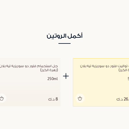
أكمل الروتين
أو دو تواليت فلور دو سوريزيه تيه بلان 
 الكرز)
(زهرة الكرز)
250ml
أضف للحقيبة
أضف للحقيبة
 د.ك
8 د.ك