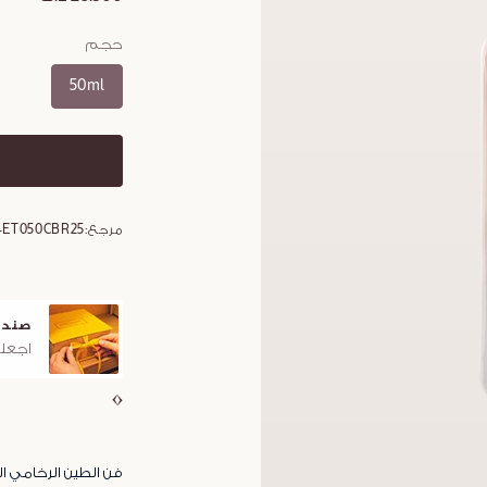
حجم
50ml
مرجع:
4ET050CBR25
صندوق
اجعلوا
فن الطين الرخامي ال