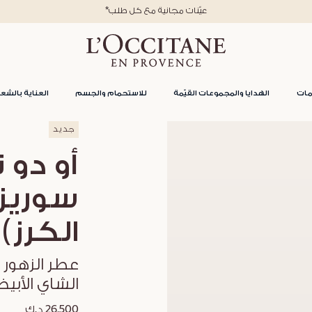
تسوقوا الآن، وادفعوا لاحقاً مع تابي
مات
الهدايا والمجموعات القيّمة
للاستحمام والجسم
العناية بالشعر
جديد
أو دو 
سوريزي
الكرز)
عطر الزهور 
الشاي الأبي
26.500 د.ك