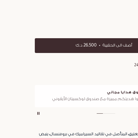
أضف الى الحقيبة
26.500 د.ك
2
 هدايا مجاني
توصيل
 هديتكم مميزة مع صندوق لوكسيتان الأيقوني
لجميع ال
عتيق، المتأصل في تقاليد السيراميك في بروفنسال، ينبض