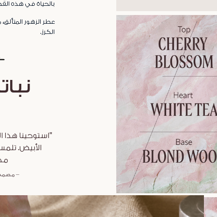
بالحياة في هذه القط
عطر الزهور المتألق، 
الكرز.
نبات
"استوحينا هذا ا
الأبيض. تلمسه
مكو
– مصمم ا