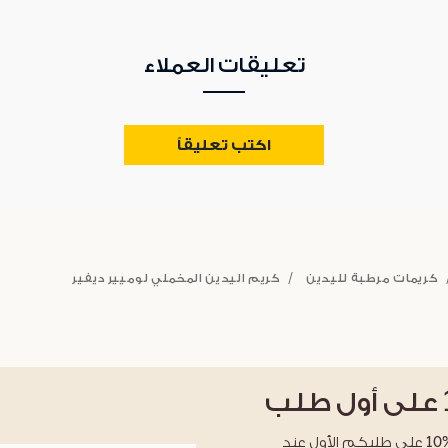
تعليقات العملاء
اكتب تعليقاً
كريمات مرطبة لليدين
كريم اليدين المخملي لوميير ديفير
على أول طلب
احصلوا على خصم %10 على طلبكم الأول عند