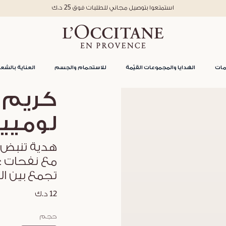
استمتعوا بتوصيل مجاني للطلبات فوق 25 د.ك
مات
الهدايا والمجموعات القيّمة
للاستحمام والجسم
العناية بالشعر
كريم ا
لوميير
هدية تنبض 
مع نفحات ع
تجمع بين ال
12 د.ك
حجم