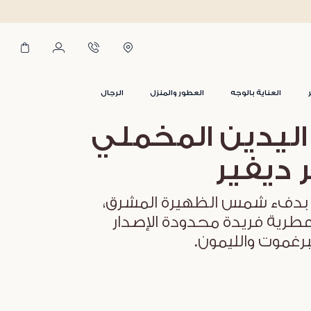
العناية بالوجه
العطور والمنزل
الرجال
ليدين المخملي
 ديفير
بدفء شمس الظهيرة المشرق،
طرية فريدة محدودة الإصدار
برغموت والليمون.