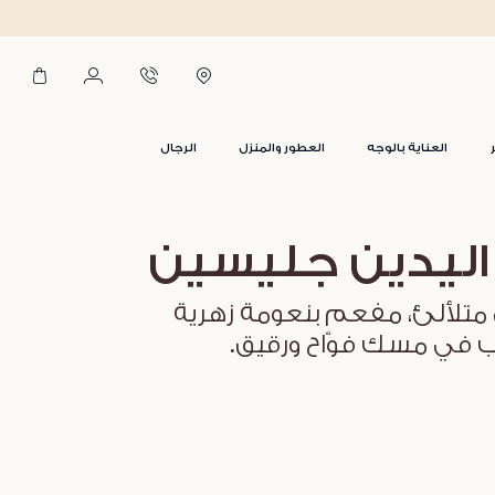
العناية بالوجه
العطور والمنزل
الرجال
اليدين جليسين
متلألئ، مفعم بنعومة زهرية
ب في مسك فوّاح ورقيق.