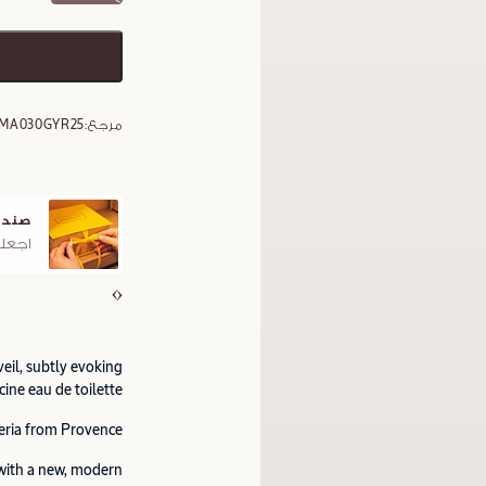
مرجع:
1MA030GYR25
صندو
اجعلو
eil, subtly evoking
cine eau de toilette.
teria from Provence.
with a new, modern