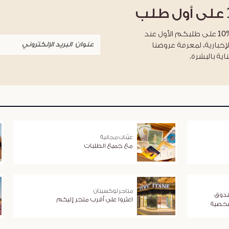
على أول طلب
احصلوا على خصم %10 على طلبكم الأول عند
لإخبارية، لمعرفة عروضنا
اية بالبشرة.
عيّنات مجانية
مع جميع الطلبات
متاجر لوكسيتان
ندوق
اعثروا على أقرب متجر إليكم
شخصية