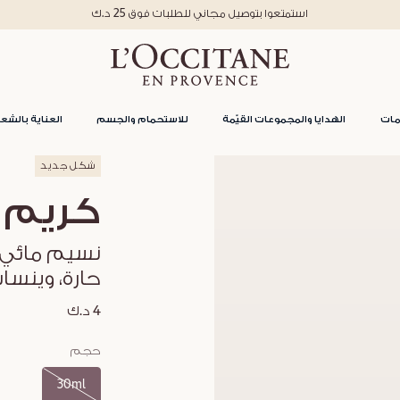
استمتعوا بتوصيل مجاني للطلبات فوق 25 د.ك
مات
الهدايا والمجموعات القيّمة
للاستحمام والجسم
العناية بالشعر
شكل جديد
كريم 
نسيم مائي 
حارة، وينسا
4 د.ك
حجم
30ml