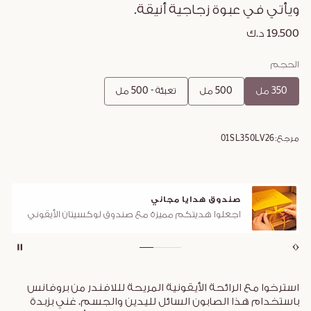
ويأتي في عبوة زجاجية أنيقة.
19.500 د.ك
الحجم
350 مل
500 مل
تعبئة - 500 مل
مرجع:
01SL350LV26
صندوق هدايا مجاني
اجعلوا هديتكم مميزة مع صندوق لوكسيتان الأيقوني
استرخوا مع الرائحة الأيقونية المريحة لللافندر من بروفانس
باستخدام هذا الصابون السائل لليدين والجسم. غني بزبدة