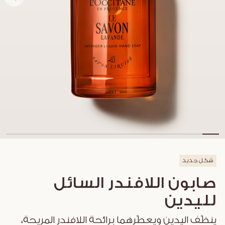
شكل جديد
صابون اللافندر السائل
لليدين
ينظّف اليدين ويعطّرهما برائحة اللافندر المريحة،