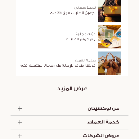
توصيل مجاني
لجميع الطلبات فوق 25 د.ك
عيّنات مجانية
مع جميع الطلبات
خدمة العملاء
فريقنا متوفر للإجابة على جميع استفساراتكم
عرض المزيد
عن لوكسيتان
الذكرى السنوية الخمسون
خدمة العملاء
أساسيات الصيف
تواصل معنا
العروض والخدمات
عروض الشركات