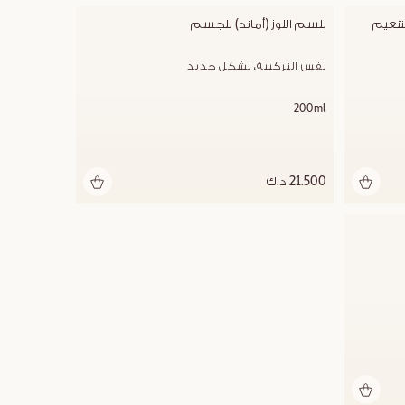
إعادة تعبئة لحليب اللوز (أماند) المركز لتنعيم 
بلسم اللوز (أماند) للجسم
نفس التركيبة، بشكل جديد
200ml
21.500 د.ك