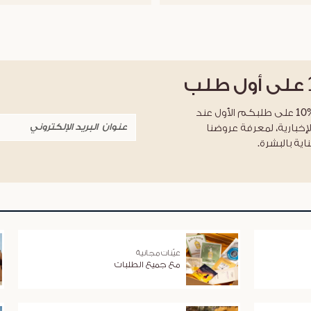
على أول طلب
احصلوا على خصم %10 على طلبكم الأول عند
لإخبارية، لمعرفة عروضنا
اية بالبشرة.
عيّنات مجانية
مع جميع الطلبات