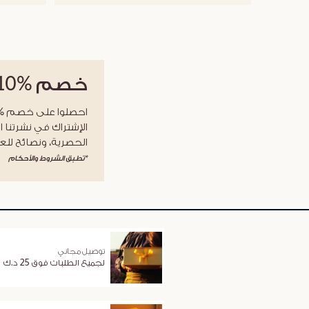
خصم
%10
الإشتراك في نشرتنا ا
الحصرية، ونصائح للعن
*تطبق الشروط والأحكام
توصيل مجاني
لجميع الطلبات فوق 25 د.ك