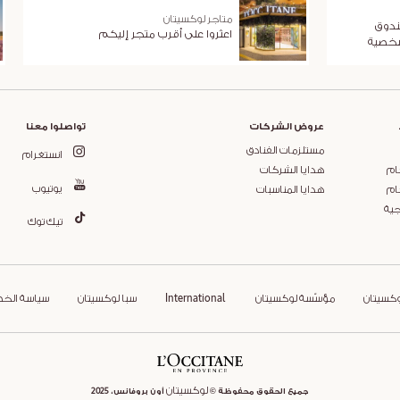
متاجر لوكسيتان
ندوق
اعثروا على أقرب متجر إليكم
شخصية
عروض الشركات
تواصلوا معنا
مستلزمات الفنادق
انستغرام
ام
هدايا الشركات
يوتيوب
ام
هدايا المناسبات
جية
تيك توك
وكسيتان
مؤسّسة لوكسيتان
International
سبا لوكسيتان
سياسة الخ
لوكسيتان
جميع الحقوق محفوظة ©
أون بروفانس، 2025