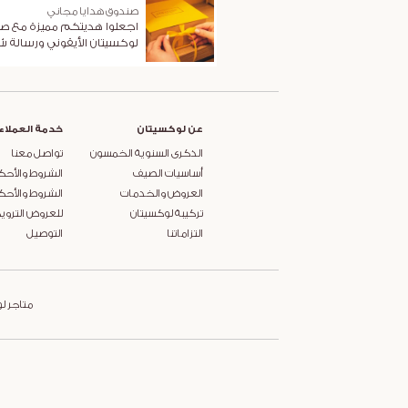
صندوق هدايا مجاني
اجعلوا هديتكم مميزة مع ص
لوكسيتان الأيقوني ورسالة 
عن لوكسيتان
خدمة العملاء
الذكرى السنوية الخمسون
تواصل معنا
أساسيات الصيف
الشروط والأحك
العروض والخدمات
الشروط والأحك
تركيبة لوكسيتان
للعروض التروي
التزاماتنا
التوصيل
متاجر ل