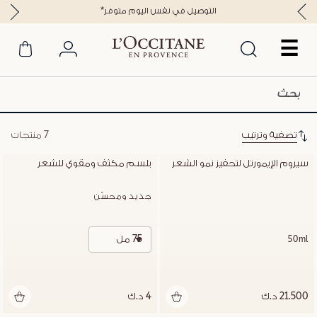
*التوصيل في نفس اليوم متوفر
☰
تصفية وترتيب
7 منتجات
سيروم الإيمورتل لتحفيز نمو الشعر
بلسم مكثف ومقوي للشعر
جديد ومحسّن
75 مل
50ml
21.500 د.ك
4 د.ك