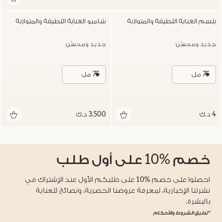
بلسم العناية اللطيفة والمتوازنة
شامبو العناية اللطيفة والمتوازنة
جديد ومحسّن
جديد ومحسّن
75 مل
75 مل
4 د.ك
3.500 د.ك
خصم
%10
على أول طلب
احصلوا على خصم %10 على طلبكم الأول عند الإشتراك في
نشرتنا الإخبارية، لمعرفة عروضنا الحصرية، ونصائح للعناية
بالبشرة.
*تطبق الشروط والأحكام